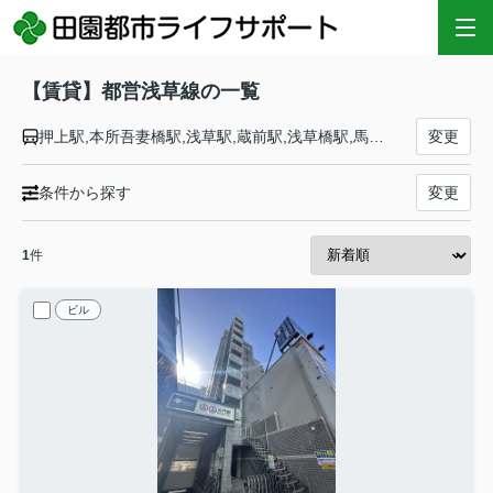
【賃貸】都営浅草線の一覧
押上駅,本所吾妻橋駅,浅草駅,蔵前駅,浅草橋駅,馬喰町駅,人形町駅,日本橋駅,宝町駅,東銀座駅,新橋駅,大門駅,三田駅,泉岳寺駅,高輪台駅,五反田駅,戸越駅,中延駅,馬込駅,西馬込駅
変更
条件から探す
変更
1
件
ビル