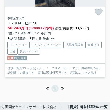
港区芝大門
ＩＺＵＭＩビル
７F
50.248
万円 (17606.17円/坪)
管理/共益費103,636円
7階 / 28.54坪 (94.37㎡) /築37年
都営浅草線「大門」駅 徒歩1分
エレベーター
IHクッキングヒーター
洗濯機置場有
事務所可
出窓
男女トイレ別
礼0
即入居可
ぜひ一度見ていただきたい、「ＩＺＵＭＩビル」です。周辺環境の良い
10階建ての建物です。賃料は50.248万円です。周辺に...
もっと見る
1
なら田園都市ライフサポート株式会社
【賃貸】都営浅草線の一覧