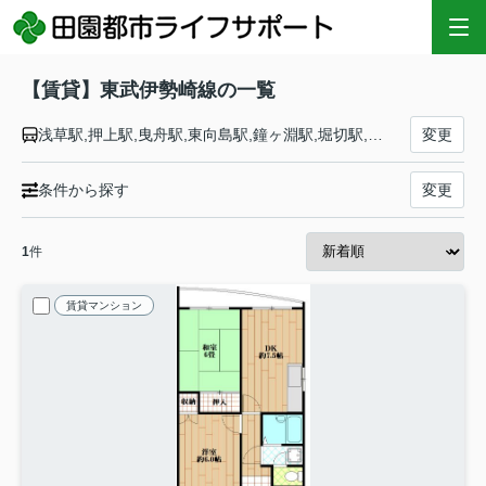
【賃貸】東武伊勢崎線の一覧
浅草駅,押上駅,曳舟駅,東向島駅,鐘ヶ淵駅,堀切駅,牛田駅,北千住駅,小菅駅,五反野駅,梅島駅,西新井駅,大師前駅,竹ノ塚駅,谷塚駅,草加駅,獨協大学前駅,新田駅,蒲生駅,新越谷駅,越谷駅,北越谷駅,大袋駅,せんげん台駅,武里駅,一ノ割駅,春日部駅,北春日部駅,姫宮駅,東武動物公園駅,和戸駅,久喜駅,鷲宮駅,花崎駅,加須駅,南羽生駅,羽生駅,川俣駅,茂林寺前駅,館林駅,多々良駅,県駅,福居駅,東武和泉駅,足利市駅,野州山辺駅,韮川駅,太田駅,細谷駅,木崎駅,世良田駅,境町駅,剛志駅,新伊勢崎駅,伊勢崎駅
変更
条件から探す
変更
1
件
賃貸マンション