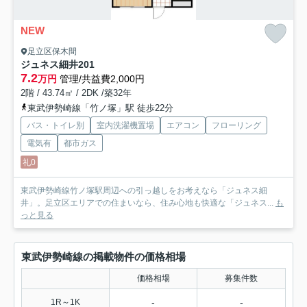
NEW
足立区保木間
ジュネス細井
201
7.2
万円
管理/共益費2,000円
2階 / 43.74㎡ / 2DK /築32年
東武伊勢崎線「竹ノ塚」駅 徒歩22分
バス・トイレ別
室内洗濯機置場
エアコン
フローリング
電気有
都市ガス
礼0
東武伊勢崎線竹ノ塚駅周辺への引っ越しをお考えなら「ジュネス細
井」。足立区エリアでの住まいなら、住み心地も快適な「ジュネス...
も
っと見る
東武伊勢崎線の掲載物件の価格相場
価格相場
募集件数
-
-
1R～1K